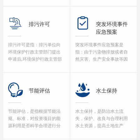
不良环境影响的对策和措
验收监测或调查工作。验收
施，进行跟踪监测的方法与
监测或调查单位应在国家规
制度。
定期限内完成验收监测或调
排污许可
突发环境事件
查工作，及时了解验收监测
应急预案
或调查期间发现的重大环境
问题和环境违法行为，并书
排污许可是指：排污单位向
突发环境事件应急预案是
面报告环境保护部。
环境保护行政主管部门提出
指：由于污染物排放或者自
申请后,环境保护行政主管部
然灾害、生产安全事故等因
门经审查发放的允许排污单
素，导致污染物或者放射性
位排放一定数量污染物的凭
物质等有毒有害物质进入大
证。排污许可证属于环境保
气、水体、土壤等环境介
护许可证中的重要组成部
质，突然造成或者可能造成
节能评估
水土保持
分，而且被广泛使用。排污
环境质量下降，危及公众身
许可证制度,是指有关排污许
体健康和财产安全，或者造
可证的申请、审核、颁发、
成生态环境破坏，或者造成
节能评估，是指根据节能法
水土保持，是防治水土流
中止、吊销、监督管理和罚
重大社会影响，需要采取紧
规、标准，对投资项目的能
失，保护、改良与合理利用
则等方面规定的总称。
急措施予以应对的事件。
源利用是否科学合理进行分
水土资源，提高土地生产
析评估。
力，建立良好生态环境的事
业。具体为水土保持方案、