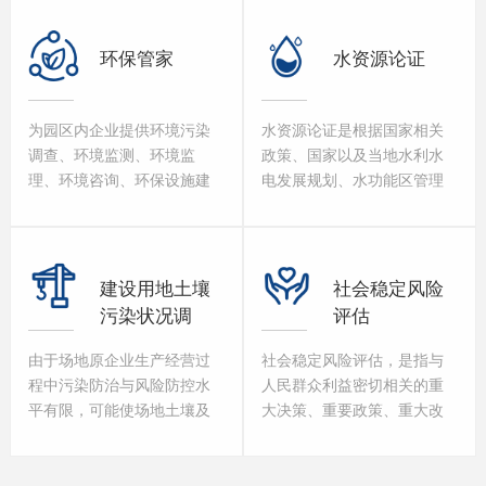
水土保持监测、水土保持验
收编制。
环保管家
水资源论证
为园区内企业提供环境污染
水资源论证是根据国家相关
调查、环境监测、环境监
政策、国家以及当地水利水
理、环境咨询、环保设施建
电发展规划、水功能区管理
设运营、污染治理等一体化
要求，采用水文比拟法对已
环保咨询服务
有的数据进行年径流计算、
设计径流月分配等，对建设
项目取用水的合理性、可靠
建设用地土壤
社会稳定风险
性与可行性，取水与退水对
污染状况调
评估
周边水资源状况及其它取水
查、风险评
户的影响进行分析论证。
由于场地原企业生产经营过
社会稳定风险评估，是指与
估、风险管控
程中污染防治与风险防控水
人民群众利益密切相关的重
及修复效果评
平有限，可能使场地土壤及
大决策、重要政策、重大改
估
地下水环境质量受到影响，
革措施、重大工程建设项
并存在潜在环境风险，直接
目、与社会公共秩序相关的
进行二次开发利用会对周边
重大活动等重大事项在制定