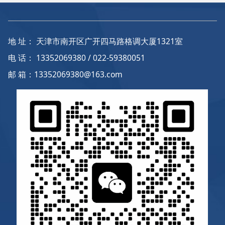
生态环境及地面活动人群健
出台、组织实施或审批审核
康形成严重威胁，若污染源
前，对可能影响社会稳定的
未被清除，污染物持续扩
因素开展系统的调查，科学
地 址： 天津市南开区广开四马路格调大厦1321室
散，甚至可能发生严重的环
的预测、分析和评估，制定
境污染事故，因此污染场地
风险应对策略和预案。为有
电 话： 13352069380 / 022-59380051
环境管理逐渐成为了我国环
效规避、预防、控制重大事
邮 箱：13352069380@163.com
境保护主管部门的关注重
项实施过程中可能产生的社
点。
会稳定风险，为更好的确保
重大事项顺利实施。